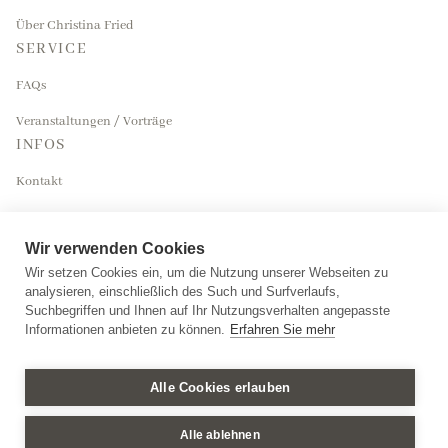
Über Christina Fried
SERVICE
FAQs
Veranstaltungen / Vorträge
INFOS
Kontakt
Impressum
Wir verwenden Cookies
Datenschutzerklärung
Wir setzen Cookies ein, um die Nutzung unserer Webseiten zu
analysieren, einschließlich des Such und Surfverlaufs,
Suchbegriffen und Ihnen auf Ihr Nutzungsverhalten angepasste
Informationen anbieten zu können.
Erfahren Sie mehr
Mitglied des Expertenpools Trauerbegleitung
Alle Cookies erlauben
Copyright © Lebenswegedialog, 2026
Alle ablehnen